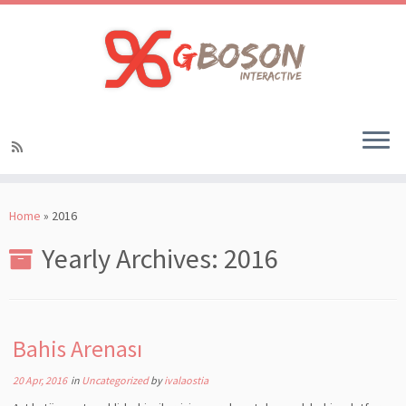
Home
»
2016
Yearly Archives:
2016
Bahis Arenası
20 Apr, 2016
in
Uncategorized
by
ivalaostia