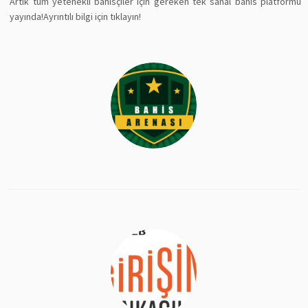
Artık tüm yetenekli bahisçiler için gereken tek sanal bahis platformu
yayında!Ayrıntılı bilgi için tıklayın!