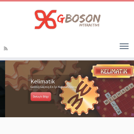
Kelimatik
Gelmiş Geçmiş En İyi Kelime Oyunu
Detaylı Bilgi