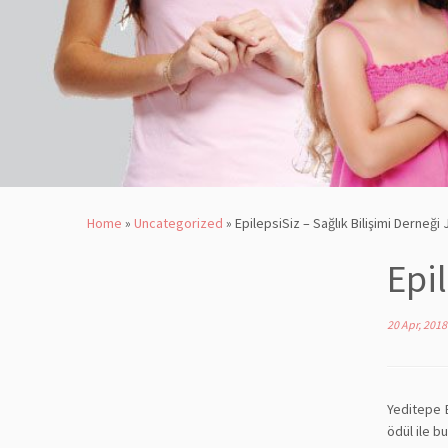
Home
»
Uncategorized
»
EpilepsiSiz – Sağlık Bilişimi Derneği
Epi
20 Apr, 2018
Yeditepe E
ödül ile b