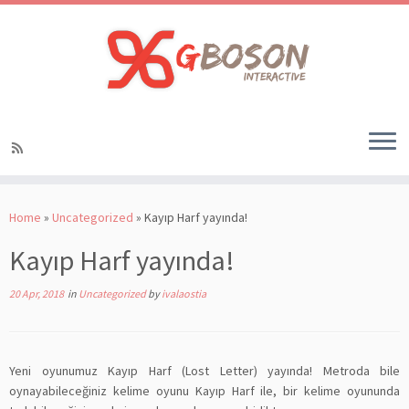
Home
»
Uncategorized
»
Kayıp Harf yayında!
Kayıp Harf yayında!
20 Apr, 2018
in
Uncategorized
by
ivalaostia
Yeni oyunumuz Kayıp Harf (Lost Letter) yayında! Metroda bile
oynayabileceğiniz kelime oyunu Kayıp Harf ile, bir kelime oyununda